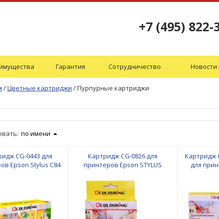
+7 (495) 822-
имущества
Гарантия
Сотрудничество
Новости 
м
/
Цветные картриджи
/
Пурпурные картриджи
овать:
по имени
ридж CG-0443 для
Картридж CG-0826 для
Картридж C
ов Epson Stylus C84
принтеров Epson STYLUS
для прин
ta водн Colouring
R270/R290/R295/R390/RX590/RX610/RX615/RX69
SPC250
Light Magenta водн Colouring
Magenta 16