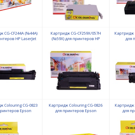
ж CG-CF244A (№44A)
Картридж CG-CF259X/057H
Картридж 
нтеров HP LaserJet
(№59X) для принтеров HP
для 
8a/M28w/M15a/M15w
LaserJet Pro
107a/107w
 копий Colouring
M304a/M404dn/M404dw/M404n/M428dw/M428fd
без чипа 1
i-SENSYS
LBP223dw/LBP226dw/LBP228x/MF443dw/MF445d
без чипа 10000 копий Colouring
ж Colouring CG-0823
Картридж Colouring CG-0826
Картридж 
принтеров Epson
для принтеров Epson
для п