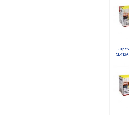
Картр
CE413A