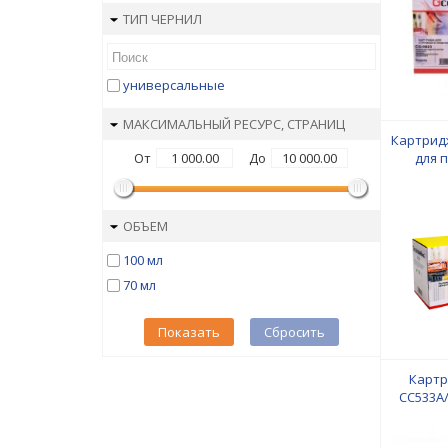
ТИП ЧЕРНИЛ
универсальные
МАКСИМАЛЬНЫЙ РЕСУРС, СТРАНИЦ
Картридж
От
До
для 
ОБЪЕМ
100 мл
70 мл
Показать
Сбросить
Картр
CC533A