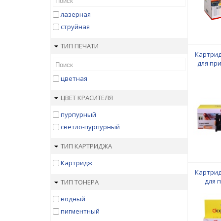
лазерная
струйная
ТИП ПЕЧАТИ
Картрид
для при
Pro M2
цветная
1000
ЦВЕТ КРАСИТЕЛЯ
пурпурный
светло-пурпурный
ТИП КАРТРИДЖА
Картридж
Картрид
для 
ТИП ТОНЕРА
водный
пигментный