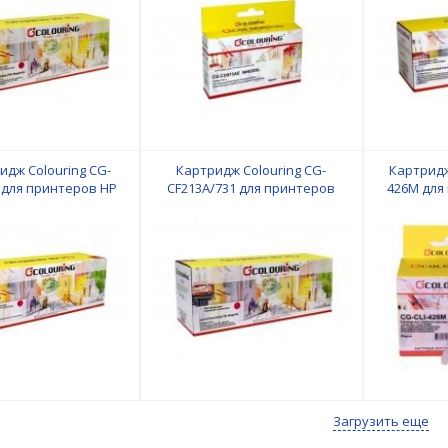
идж Colouring CG-
Картридж Colouring CG-
Картридж
 для принтеров HP
CF213A/731 для принтеров
426M для
HP/Canon
Загрузить еще