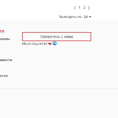
1
2
Выводить по:
24
ия
Свяжитесь с нами
риалы
Мы в соц.сетях
тимости
ости