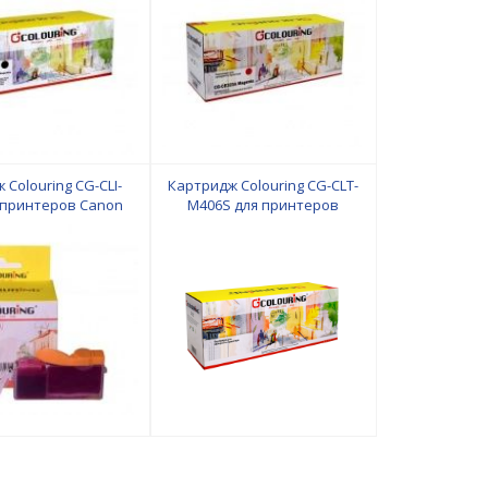
 Colouring CG-CLI-
Картридж Colouring CG-CLT-
 принтеров Canon
M406S для принтеров
Samsung