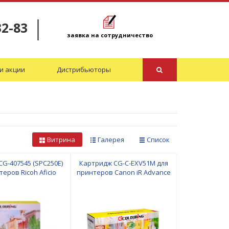
32-83
заявка на сотрудничество
и акции
Дистрибьюторы
Витрина
Галерея
Список
G-407545 (SPC250E)
Картридж CG-C-EXV51M для
теров Ricoh Aficio
принтеров Canon iR Advance
0/1410/TX700W/TX800FW/T50
/SPC260/SPC261
C5500ser/С5500/С5535/С5540/
00 копий Colouring
С5550/С5560 60000 копий
Magenta Colouring