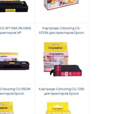
CG-W1106A (№106A)
Картридж Colouring CG-
принтеров HP
0733N для принтеров Epson
/135w/135a/137fnw
n/M428fdw/Canon
000 копий Colouring
w/MF446x/MF449x
Colouring CG-0923N
Картридж Colouring CG-1283
ринтеров Epson
для принтеров Epson