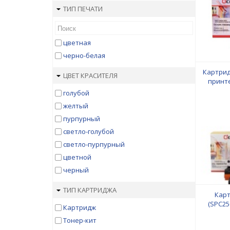
ТИП ПЕЧАТИ
цветная
черно-белая
Картрид
ЦВЕТ КРАСИТЕЛЯ
принте
3052/326
голубой
2х300
желтый
пурпурный
светло-голубой
светло-пурпурный
цветной
черный
ТИП КАРТРИДЖА
Карт
(SPC25
Картридж
Тонер-кит
SPC25