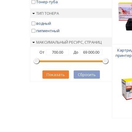
Yellow 
Тонер-туба
ТИП ТОНЕРА
водный
пигментный
МАКСИМАЛЬНЫЙ РЕСУРС, СТРАНИЦ
Картрид
От
До
принтер
C5500ser
С5550/
C
Показать
Сбросить