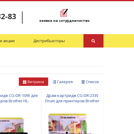
32-83
заявка на сотрудничество
и акции
Дистрибьюторы
Витрина
Галерея
Список
идж CG-DR-1095 для
Драм-картридж CG-DR-2335
ров Brother HL-
Drum для принтеров Brother
-1602R Drum 10000
Colouring
9/M130/Canon
7fdw/M227sdn/LaserJet
ий Colouring