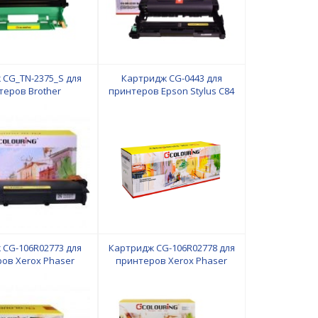
 CG_TN-2375_S для
Картридж CG-0443 для
теров Brother
принтеров Epson Stylus C84
имый корпус 2600
Magenta водн Colouring
ий Colouring
 CG-106R02773 для
Картридж CG-106R02778 для
ов Xerox Phaser
принтеров Xerox Phaser
0/WorkCentre
3052/3260/WorkCentre
I/3025BI/3025NI 1500
3215/3225/3052NI/3260DI/3260DN/3260DNI/3215N
ий Colouring
3000 копий Colouring