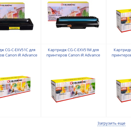
1600 копий Colouring
ж CG-C-EXV51C для
Картридж CG-C-EXV51M для
Картридж
ов Canon iR Advance
принтеров Canon iR Advance
принтеров
/С5500/С5535/С5540/
C5500ser/С5500/С5535/С5540/
C5500ser/
С5560 60000 копий
С5550/С5560 60000 копий
С5550/С5560
yan Colouring
Magenta Colouring
Загрузить еще