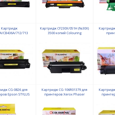
Картридж
Картридж CF230X/051H (№30X)
Картридж
A/CB436A/712/713
3500 копий Colouring
прин
 №36A) 2000 копий
совмест
Colouring
коп
ридж CG-0826 для
Картридж CG-106R01379 для
Картридж
ров Epson STYLUS
принтеров Xerox Phaser
принтер
0/R295/R390/RX590/RX610/RX615/RX690/1410/TX700W/TX800FW/T50
3100/3100MFP/3100MFP/S/3100MFP/X
302
genta водн Colouring
4000 копий Colouring
3025/3020B
коп