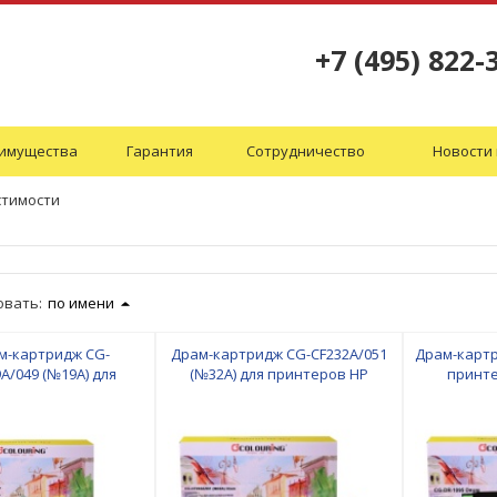
+7 (495) 822-
имущества
Гарантия
Сотрудничество
Новости 
стимости
овать:
по имени
м-картридж CG-
Драм-картридж CG-CF232A/051
Драм-картр
A/049 (№19A) для
(№32A) для принтеров HP
принте
ов HP LaserJet Pro
LaserJet Pro
1202R/DCP
32a/M132fn/M132fw/M132nw/M104/M104a/M104w/M101/M102/M103/M12
M203/M203dn/M203dw/M206/M227/M227fdn/M22
коп
LBP-112/LBP-113/MF-
Ultra M230/M230sdn/Canon LBP-
F-112/MF-113 Drum
160/LBP-162/MF-260/MF-264/MF-
 копий Colouring
267/MF-269 Drum 23000 копий
Colouring