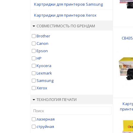
Картриджи для принтеров Samsung
Картриджи для принтеров Xerox
СОВМЕСТИМОСТЬ ПО БРЕНДАМ
Brother
CB435
Canon
(№35A
Epson
HP
Kyocera
Lexmark
Samsung
Xerox
ТЕХНОЛОГИЯ ПЕЧАТИ
Карт
принте
R270/R29
лазерная
Light Ma
струйная