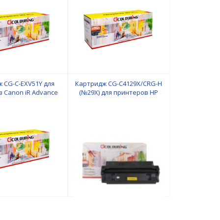
Black Colouring
 CG-C-EXV51Y для
Картридж CG-C4129X/CRG-H
 Canon iR Advance
(№29X) для принтеров HP
С5500/С5535/С5540/
LaserJet
 60000 копий Yellow
5100/5000/5100dtn/5100tn/Canon
Colouring
GP-160/LP-3000/LP-3010 10000
копий Colouring