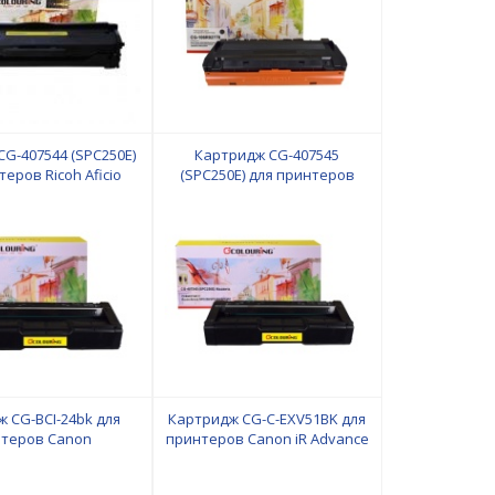
G-407544 (SPC250E)
Картридж CG-407545
теров Ricoh Aficio
(SPC250E) для принтеров
PC260/SPC261 Cyan
Ricoh Aficio
копий Colouring
SPC250/SPC260/SPC261
Magenta 1600 копий
Colouring
 CG-BCI-24bk для
Картридж CG-C-EXV51BK для
теров Canon
принтеров Canon iR Advance
0x/S300/i320/S330
C5500ser/С5500/С5535/С5540/
ack водн Colouring
С5550/С5560 69000 копий