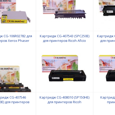
ж CG-106R02782 для
Картридж CG-407543 (SPC250E)
Картридж C
ров Xerox Phaser
для принтеров Ricoh Aficio
для прин
0/WorkCentre/3215/3225/3052NI/3260DI/3260DN/3260DNI/3215NI/3225DNI
SPC250/SPC260/SPC261 Black
SPC250/S
0 копий Colouring
2000 копий Colouring
1600 
ридж CG-407546
Картридж CG-408010 (SP150HE)
Картридж
0E) для принтеров
для принтеров Ricoh
прин
Ricoh Aficio
SP150/SP150w/SP150SU/SP150SUw
S200/S20
0/SPC260/SPC261
1500 копий Colouring
Photo Bl