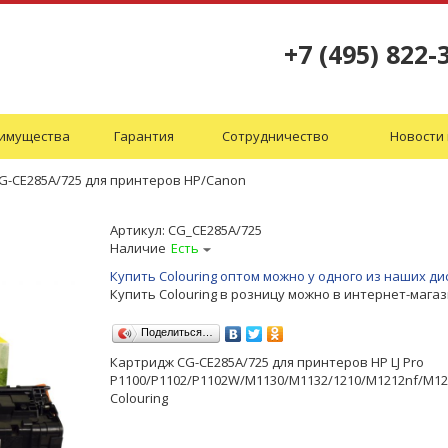
+7 (495) 822-
имущества
Гарантия
Сотрудничество
Новости 
CG-CE285A/725 для принтеров HP/Canon
Артикул:
CG_CE285A/725
Наличие
Есть
Купить Colouring оптом можно у одного из наших 
Купить Colouring в розницу можно в интернет-мага
Поделиться…
Картридж CG-CE285A/725 для принтеров HP LJ Pro
P1100/P1102/P1102W/M1130/M1132/1210/M1212nf/M12
Colouring