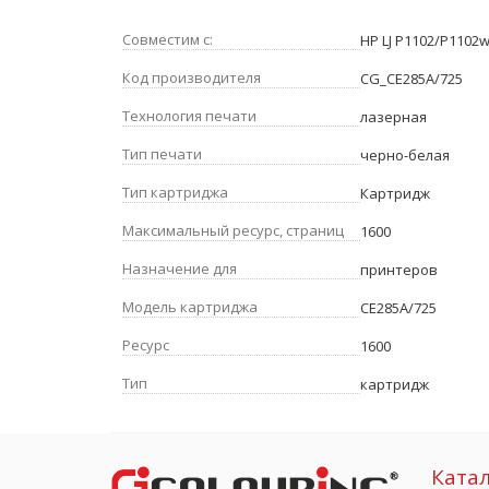
Совместим с:
HP LJ P1102/P1102
Код производителя
CG_CE285A/725
Технология печати
лазерная
Тип печати
черно-белая
Тип картриджа
Картридж
Максимальный ресурс, страниц
1600
Назначение для
принтеров
Модель картриджа
CE285A/725
Ресурс
1600
Тип
картридж
Ката