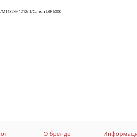
w/M1132/M1212nf/Canon LBP6000
лог
О бренде
Информац